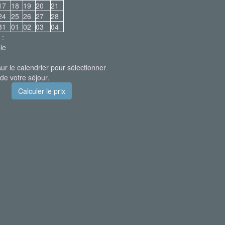
17
18
19
20
21
24
25
26
27
28
31
01
02
03
04
 :
le
sur le calendrier pour sélectionner
 de votre séjour.