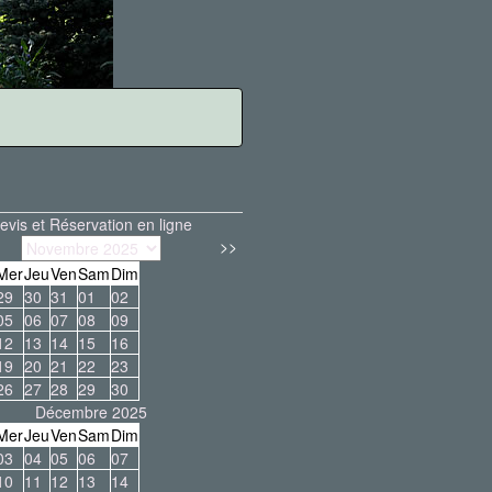
evis et Réservation en ligne
>>
Mer
Jeu
Ven
Sam
Dim
29
30
31
01
02
05
06
07
08
09
12
13
14
15
16
19
20
21
22
23
26
27
28
29
30
Décembre 2025
Mer
Jeu
Ven
Sam
Dim
03
04
05
06
07
10
11
12
13
14