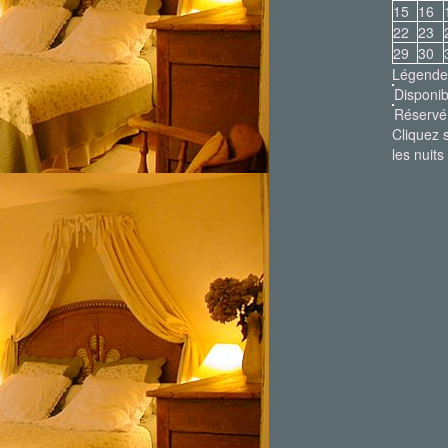
15
16
22
23
29
30
Légende
Disponib
Réservé
Cliquez 
les nuits