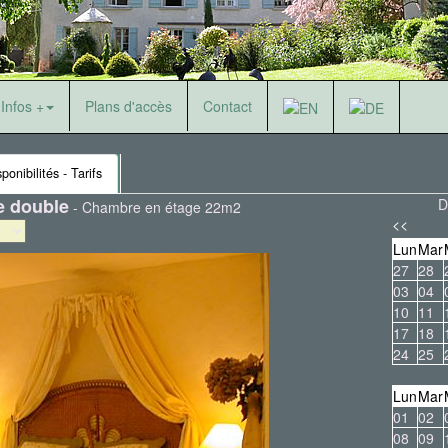
Infos +
Plans d'accès
Contact
ponibilités - Tarifs
e double
D
-
Chambre en étage 22m2
<<
Lun
Mar
27
28
03
04
10
11
17
18
24
25
Lun
Mar
01
02
08
09