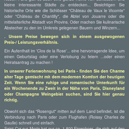
kleine interessante Städte zu entdecken... Besichtigen Sie
historische Orte wie die Schlösser "Château de Vaux le Vicomte"
oder "Château de Chantilly", die Abtei von Jouarre oder die
mittelalterliche Altstadt von Provins. Oder machen Sie kulinarische
Abstecher zu den im Umkreis gelegenen Bauern und Winzern...
. Unsere Preise bewegen sich in einem ausgewogenen
Preis-/ Leistungsverhältnis.
Ein Aufenthalt im 'Clos de la Rose'... eine hervorragende Idee, um
einen Geburtstag oder eine Verlobung zu feiern ...oder einen
Heiratsantrag zu machen !
In unserer Ferienwohnung bei Paris - finden Sie den Charme
alter Tage gemischt mit dem modernen Komfort der heutigen
Zeit. Wenn Sie eine ruhige und romantische Unterkunft für
ein Wochenende zu Zweit in der Nähe von Paris, Disneyland
oder Champagne Weingebiet suchen, sind Sie hier genau
richtig.
Obwohl sich das "Rosengut" mitten auf dem Land befindet, ist die
Verbindung nach Paris oder zum Flughafen (Roissy Charles de
Gaulle) schnell und einfach.
Saint-Cyr sur Morin hat nur ca. 1.800 Einwohner, die sich auf den