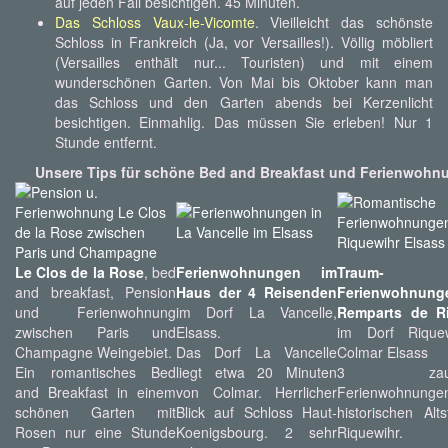
auf jeden Fall besichtigen. 45 Minuten.
Das Schloss Vaux-le-Vicomte
. Vieilleicht das schönste
Schloss in Frankreich (Ja, vor Versailles!). Völlig möbliert
(Versailles enthält nur... Touristen) und mit einem
wunderschönen Garten. Von Mai bis Oktober kann man
das Schloss und den Garten abends bei Kerzenlicht
besichtigen. Einmahlig. Das müssen Sie erleben! Nur 1
Stunde entfernt.
Unsere Tips für schöne Bed and Breakfast und Ferienwohn
Le Clos de la Rose
, bed
Ferienwohnungen im
Traum-
and breakfast, Pension
Haus der 4 Reisenden
Ferienwohnun
und Ferienwohnung
im Dorf La Vancelle,
Remparts de R
zwischen Paris und
Elsass.
im Dorf Rique
Champagne Weingebiet.
Das Dorf La Vancelle
Colmar Elsass
Ein romantisches Bed
liegt etwa 20 Minuten
3 zauber
and Breakfast in einem
von Colmar. Herrlicher
Ferienwohnunge
schönen Garten mit
Blick auf Schloss Haut-
historischen Alt
Rosen nur eine Stunde
Koenigsbourg. 2 sehr
Riquewihr.