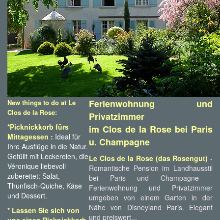
Ferienwohnung und
New things to do at Le
Clos de la Rose:
Privatzimmer
*Picknickkorb fürs
im Clos de la Rose bei Paris
Mittagessen :
Ideal für
u. Champagne
Ihre Ausflüge in die Natur.
Gefüllt mit Leckereien, die
Le Clos de la Rose (das Rosengut)
-
Véronique liebevoll
Romantische Pension im Landhausstil
zubereitet: Salat,
bei Paris und Champagne -
Thunfisch-Quiche, Käse
Ferienwohnung und Privatzimmer
und Dessert.
umgeben von einem Garten in der
Nähe von Disneyland Paris. Elegant
* Lassen Sie sich von
und preiswert...