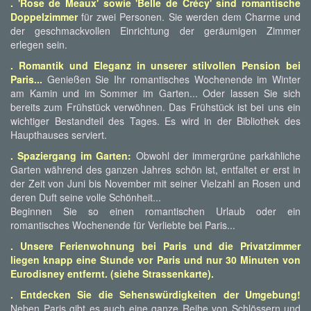
. 'Rose de Meaux' sowie 'Belle de Crécy' sind romantische
Doppelzimmer
für zwei Personen. Sie werden dem Charme und
der geschmackvollen Einrichtung der geräumigen Zimmer
erlegen sein.
. Romantik und Eleganz in unserer stilvollen Pension bei
Paris...
Genießen Sie Ihr romantisches Wochenende im Winter
am Kamin und im Sommer im Garten... Oder lassen Sie sich
bereits zum Frühstück verwöhnen. Das Frühstück ist bei uns ein
wichtiger Bestandteil des Tages. Es wird in der Bibliothek des
Haupthauses serviert.
. Spaziergang im Garten:
Obwohl der immergrüne parkähliche
Garten während des ganzen Jahres schön ist, entfaltet er erst in
der Zeit von Juni bis November mit seiner Vielzahl an Rosen und
deren Duft seine volle Schönheit...
Beginnen Sie so einen romantischen Urlaub oder ein
romantisches Wochenende für Verliebte bei Paris...
. Unsere Ferienwohnung bei Paris und die Privatzimmer
liegen knapp eine Stunde vor Paris und nur 30 Minuten von
Eurodisney entfernt. (siehe Strassenkarte).
. Entdecken Sie die Sehenswürdigkeiten der Umgebung!
Neben Paris gibt es auch eine ganze Reihe von Schlössern und