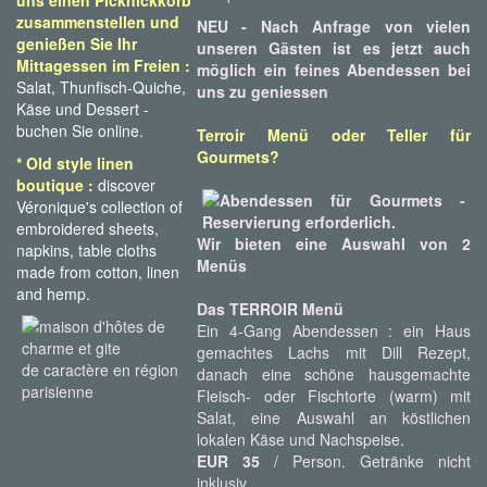
uns einen Picknickkorb
zusammenstellen und
NEU - Nach Anfrage von vielen
genießen Sie Ihr
unseren Gästen ist es jetzt auch
Mittagessen im Freien :
möglich ein feines Abendessen bei
Salat, Thunfisch-Quiche,
uns zu geniessen
Käse und Dessert -
buchen Sie online.
Terroir Menü oder Teller für
Gourmets?
* Old style linen
boutique :
discover
Véronique's collection of
embroidered sheets,
Wir bieten eine Auswahl von 2
napkins, table cloths
Menüs
made from cotton, linen
and hemp.
Das TERROIR Menü
Ein 4-Gang Abendessen : ein Haus
gemachtes Lachs mit Dill Rezept,
danach eine schöne hausgemachte
Fleisch- oder Fischtorte (warm) mit
Salat, eine Auswahl an köstlichen
lokalen Käse und Nachspeise.
EUR 35
/ Person. Getränke nicht
inklusiv.