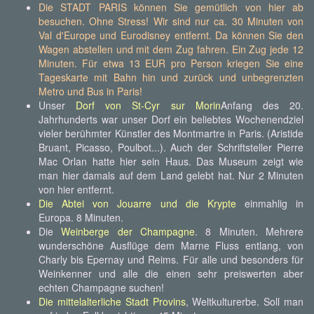
Die STADT PARIS können Sie gemütlich von hier ab
besuchen. Ohne Stress! Wir sind nur ca. 30 Minuten von
Val d'Europe und Eurodisney entfernt. Da können Sie den
Wagen abstellen und mit dem Zug fahren. Ein Zug jede 12
Minuten. Für etwa 13 EUR pro Person kriegen Sie eine
Tageskarte mit Bahn hin und zurück und unbegrenzten
Metro und Bus in Paris!
Unser
Dorf von St-Cyr sur Morin
Anfang des 20.
Jahrhunderts war unser Dorf ein beliebtes Wochenendziel
vieler berühmter Künstler des Montmartre in Paris. (Aristide
Bruant, Picasso, Poulbot...). Auch der Schriftsteller Pierre
Mac Orlan hatte hier sein Haus. Das Museum zeigt wie
man hier damals auf dem Land gelebt hat. Nur 2 Minuten
von hier entfernt.
Die Abtei von Jouarre und die Krypte
einmahlig in
Europa. 8 Minuten.
Die
Weinberge der Champagne
. 8 Minuten. Mehrere
wunderschöne Ausflüge dem Marne Fluss entlang, von
Charly bis Epernay und Reims. Für alle und besonders für
Weinkenner und alle die einen sehr preiswerten aber
echten Champagne suchen!
Die mittelalterliche Stadt Provins
, Weltkulturerbe. Soll man