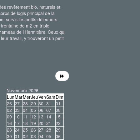
es revêtement bio, naturels et
rps de logis principal de la
t servis les petits déjeuners.
 trentaine de m2 en triple
t hameau de l'Hermitière. Ceux qui
eur travail, y trouveront un petit
Novembre 2026
Lun
Mar
Mer
Jeu
Ven
Sam
Dim
26
27
28
29
30
31
01
02
03
04
05
06
07
08
09
10
11
12
13
14
15
16
17
18
19
20
21
22
23
24
25
26
27
28
29
30
01
02
03
04
05
06