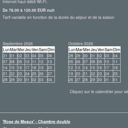
Internet haut débit Wi-Fi.
De 78.00 à 120.00 EUR nuit
Tarif variable en fonction de la durée du séjour et de la saison
Septembre 2026
Octobre 2026
Lun
Mar
Mer
Jeu
Ven
Sam
Dim
Lun
Mar
Mer
Jeu
Ven
Sam
Dim
31
01
02
03
04
05
06
28
29
30
01
02
03
04
07
08
09
10
11
12
13
05
06
07
08
09
10
11
14
15
16
17
18
19
20
12
13
14
15
16
17
18
21
22
23
24
25
26
27
19
20
21
22
23
24
25
28
29
30
01
02
03
04
26
27
28
29
30
31
01
Cliquez sur le calendrier pour sé
'Rose de Meaux' - Chambre double