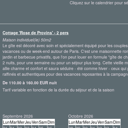
Cliquez sur le calendrier pour sé
Cottage 'Rose de Provins' - 2 pers
Maison individuel(le) 50m2
Le gîte est décoré avec soin et spécialement équipé pour les couples
vacances ou de week-end autour de Paris. C'est une maisonnette ro
jardin et barbecue privatifs, que l'on peut louer en formule "gîte de c
2 nuits, pour une semaine ou pour un séjour plus long. Cette vieille 
allie charme et confort et saura séduire - été comme hiver - ceux qui pr
raffinés et authentiques pour des vacances reposantes à la campa
De 110.00 à 160.00 EUR nuit
Tarif variable en fonction de la durée du séjour et de la saison
Septembre 2026
Octobre 2026
Lun
Mar
Mer
Jeu
Ven
Sam
Dim
Lun
Mar
Mer
Jeu
Ven
Sam
Dim