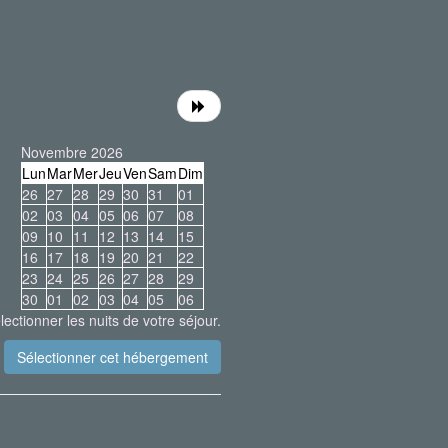
Novembre 2026
Lun
Mar
Mer
Jeu
Ven
Sam
Dim
26
27
28
29
30
31
01
02
03
04
05
06
07
08
09
10
11
12
13
14
15
16
17
18
19
20
21
22
23
24
25
26
27
28
29
30
01
02
03
04
05
06
lectionner les nuits de votre séjour.