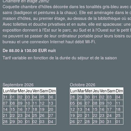
Chambre en étage 28m2
Coquette chambre d'hôtes décorée dans les tonalités gris-bleu avec d
sains (badigeon et peintures à la chaux). Elle est aménagée dans le co
maison d'hôtes, au premier étage, au-dessus de la bibliothèque où son
Avec toilettes et douche privatives et en suite, elle est spacieuse: une
exposition donnent à l'Est sur le parc, au Sud et à l'Ouest sur le peti
ne peuvent se passer de leur ordinateur portable pour leurs loisirs ou l
bureau et une connexion Internet haut débit Wi-Fi.
De 88.00 à 130.00 EUR nuit
Tarif variable en fonction de la durée du séjour et de la saison
Septembre 2026
Octobre 2026
Lun
Mar
Mer
Jeu
Ven
Sam
Dim
Lun
Mar
Mer
Jeu
Ven
Sam
Dim
31
01
02
03
04
05
06
28
29
30
01
02
03
04
07
08
09
10
11
12
13
05
06
07
08
09
10
11
14
15
16
17
18
19
20
12
13
14
15
16
17
18
21
22
23
24
25
26
27
19
20
21
22
23
24
25
28
29
30
01
02
03
04
26
27
28
29
30
31
01