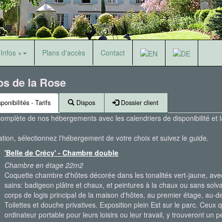
Infos +
Plans d'accès
Contact
os de la Rose
ponibilités - Tarifs
Dispos
Dossier client
complète de nos hébergements avec les calendriers de disponibilité et la
ion, sélectionnez l'hébergement de votre choix et suivez le guide.
'Belle de Crécy' - Chambre double
Chambre en étage 22m2
Coquette chambre d'hôtes décorée dans les tonalités vert-jaune, avec
sains: badigeon plâtre et chaux, et peintures à la chaux ou sans solv
corps de logis principal de la maison d'hôtes, au premier étage, au-
Toilettes et douche privatives. Exposition plein Est sur le parc. Ceux
ordinateur portable pour leurs loisirs ou leur travail, y trouveront un