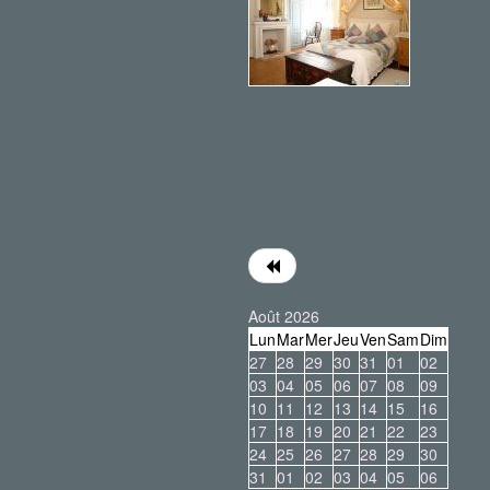
Août 2026
Lun
Mar
Mer
Jeu
Ven
Sam
Dim
27
28
29
30
31
01
02
03
04
05
06
07
08
09
10
11
12
13
14
15
16
17
18
19
20
21
22
23
24
25
26
27
28
29
30
31
01
02
03
04
05
06