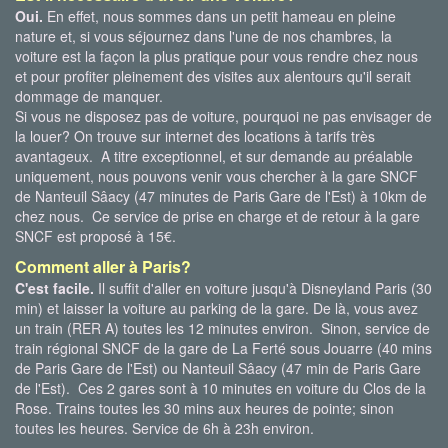
Oui.
En effet, nous sommes dans un petit hameau en pleine
nature et, si vous séjournez dans l'une de nos chambres, la
voiture est la façon la plus pratique pour vous rendre chez nous
et pour profiter pleinement des visites aux alentours qu'il serait
dommage de manquer.
Si vous ne disposez pas de voiture, pourquoi ne pas envisager de
la louer? On trouve sur internet des locations à tarifs très
avantageux. A titre exceptionnel, et sur demande au préalable
uniquement, nous pouvons venir vous chercher à la gare SNCF
de Nanteuil Sâacy (47 minutes de Paris Gare de l'Est) à 10km de
chez nous. Ce service de prise en charge et de retour à la gare
SNCF est proposé à 15€.
Comment aller à Paris?
C'est facile.
Il suffit d'aller en voiture jusqu'à Disneyland Paris (30
min) et laisser la voiture au parking de la gare. De là, vous avez
un train (RER A) toutes les 12 minutes environ. Sinon, service de
train régional SNCF de la gare de La Ferté sous Jouarre (40 mins
de Paris Gare de l'Est) ou Nanteuil Sâacy (47 min de Paris Gare
de l'Est). Ces 2 gares sont à 10 minutes en voiture du Clos de la
Rose. Trains toutes les 30 mins aux heures de pointe; sinon
toutes les heures. Service de 6h à 23h environ.