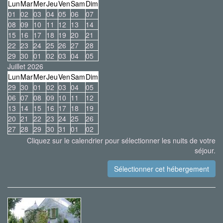
Lun
Mar
Mer
Jeu
Ven
Sam
Dim
01
02
03
04
05
06
07
08
09
10
11
12
13
14
15
16
17
18
19
20
21
22
23
24
25
26
27
28
29
30
01
02
03
04
05
Juillet 2026
Lun
Mar
Mer
Jeu
Ven
Sam
Dim
29
30
01
02
03
04
05
06
07
08
09
10
11
12
13
14
15
16
17
18
19
20
21
22
23
24
25
26
27
28
29
30
31
01
02
Cliquez sur le calendrier pour sélectionner les nuits de votre
séjour.