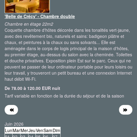
'Belle de Crécy' - Chambre double
Chambre en étage 22m2
Coquette chambre d'hôtes décorée dans les tonalités vert-jaune,
avec des revêtement bio, naturels et sains: badigeon plâtre et
chaux, et peintures à la chaux ou sans solvants... Elle est
aménagée dans le corps de logis principal de la maison d'hôtes,
au premier étage, au-dessus du salon avec la cheminée. Toilettes
et douche privatives. Exposition plein Est sur le parc. Ceux qui ne
peuvent se passer de leur ordinateur portable pour leurs loisirs ou
leur travail, y trouveront un petit bureau et une connexion Internet
haut débit Wi-Fi.
De 78.00 à 120.00 EUR nuit
Tarif variable en fonction de la durée du séjour et de la saison
Juin 2026
Lun
Mar
Mer
Jeu
Ven
Sam
Dim
01
02
03
04
05
06
07