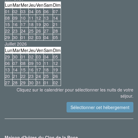
Lun
Mar
Mer
Jeu
Ven
Sam
Dim
01
02
03
04
05
06
07
08
09
10
11
12
13
14
15
16
17
18
19
20
21
22
23
24
25
26
27
28
29
30
01
02
03
04
05
Juillet 2026
Lun
Mar
Mer
Jeu
Ven
Sam
Dim
29
30
01
02
03
04
05
06
07
08
09
10
11
12
13
14
15
16
17
18
19
20
21
22
23
24
25
26
27
28
29
30
31
01
02
Cliquez sur le calendrier pour sélectionner les nuits de votre
séjour.
Maison d'hôtes du Clos de la Rose