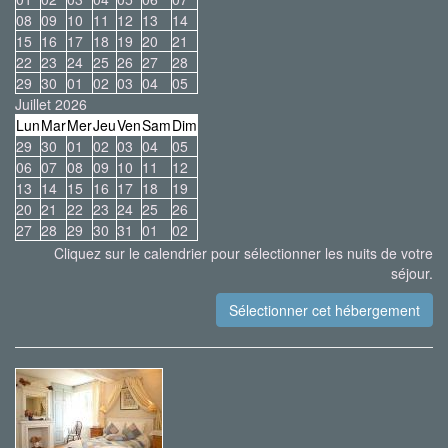
08
09
10
11
12
13
14
15
16
17
18
19
20
21
22
23
24
25
26
27
28
29
30
01
02
03
04
05
Juillet 2026
Lun
Mar
Mer
Jeu
Ven
Sam
Dim
29
30
01
02
03
04
05
06
07
08
09
10
11
12
13
14
15
16
17
18
19
20
21
22
23
24
25
26
27
28
29
30
31
01
02
Cliquez sur le calendrier pour sélectionner les nuits de votre
séjour.