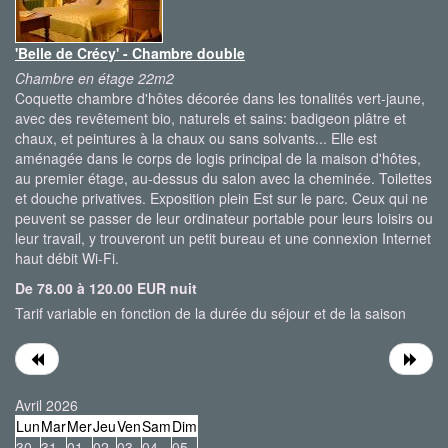
'Belle de Crécy' - Chambre double
Chambre en étage 22m2
Coquette chambre d'hôtes décorée dans les tonalités vert-jaune,
avec des revêtement bio, naturels et sains: badigeon plâtre et
chaux, et peintures à la chaux ou sans solvants... Elle est
aménagée dans le corps de logis principal de la maison d'hôtes,
au premier étage, au-dessus du salon avec la cheminée. Toilettes
et douche privatives. Exposition plein Est sur le parc. Ceux qui ne
peuvent se passer de leur ordinateur portable pour leurs loisirs ou
leur travail, y trouveront un petit bureau et une connexion Internet
haut débit Wi-Fi.
De 78.00 à 120.00 EUR nuit
Tarif variable en fonction de la durée du séjour et de la saison
Avril 2026
Lun
Mar
Mer
Jeu
Ven
Sam
Dim
30
31
01
02
03
04
05