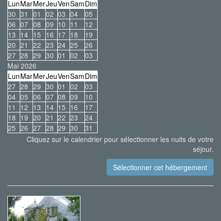
Lun
Mar
Mer
Jeu
Ven
Sam
Dim
30
31
01
02
03
04
05
06
07
08
09
10
11
12
13
14
15
16
17
18
19
20
21
22
23
24
25
26
27
28
29
30
01
02
03
Mai 2026
Lun
Mar
Mer
Jeu
Ven
Sam
Dim
27
28
29
30
01
02
03
04
05
06
07
08
09
10
11
12
13
14
15
16
17
18
19
20
21
22
23
24
25
26
27
28
29
30
31
Cliquez sur le calendrier pour sélectionner les nuits de votre
séjour.