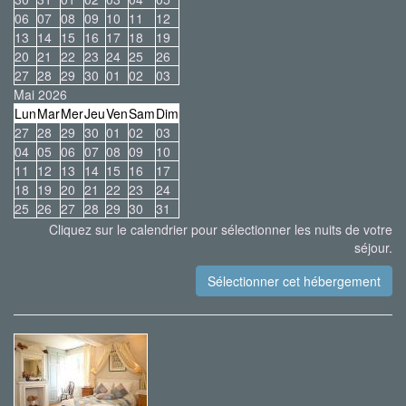
06
07
08
09
10
11
12
13
14
15
16
17
18
19
20
21
22
23
24
25
26
27
28
29
30
01
02
03
Mai 2026
Lun
Mar
Mer
Jeu
Ven
Sam
Dim
27
28
29
30
01
02
03
04
05
06
07
08
09
10
11
12
13
14
15
16
17
18
19
20
21
22
23
24
25
26
27
28
29
30
31
Cliquez sur le calendrier pour sélectionner les nuits de votre
séjour.