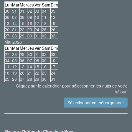
Lun
Mar
Mer
Jeu
Ven
Sam
Dim
30
31
01
02
03
04
05
06
07
08
09
10
11
12
13
14
15
16
17
18
19
20
21
22
23
24
25
26
27
28
29
30
01
02
03
Mai 2026
Lun
Mar
Mer
Jeu
Ven
Sam
Dim
27
28
29
30
01
02
03
04
05
06
07
08
09
10
11
12
13
14
15
16
17
18
19
20
21
22
23
24
25
26
27
28
29
30
31
Cliquez sur le calendrier pour sélectionner les nuits de votre
séjour.
Maison d'hôtes du Clos de la Rose