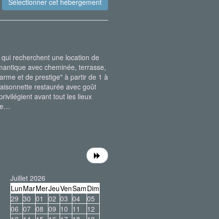
 qui recherchent une location de
mantique avec cheminée, terrasse,
harme et de prestige" à partir de 1 à
maisonnette restaurée avec goût
ivilégient avant tout les lieux
gne…
Juillet 2026
Lun
Mar
Mer
Jeu
Ven
Sam
Dim
29
30
01
02
03
04
05
06
07
08
09
10
11
12