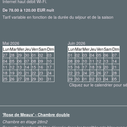
Internet haut débit Wi-Fi.
De 78.00 à 120.00 EUR nuit
Tarif variable en fonction de la durée du séjour et de la saison
Mai 2026
Juin 2026
Lun
Mar
Mer
Jeu
Ven
Sam
Dim
Lun
Mar
Mer
Jeu
Ven
Sam
Dim
27
28
29
30
01
02
03
01
02
03
04
05
06
07
04
05
06
07
08
09
10
08
09
10
11
12
13
14
11
12
13
14
15
16
17
15
16
17
18
19
20
21
18
19
20
21
22
23
24
22
23
24
25
26
27
28
25
26
27
28
29
30
31
29
30
01
02
03
04
05
Cliquez sur le calendrier pour sé
'Rose de Meaux' - Chambre double
Chambre en étage 28m2