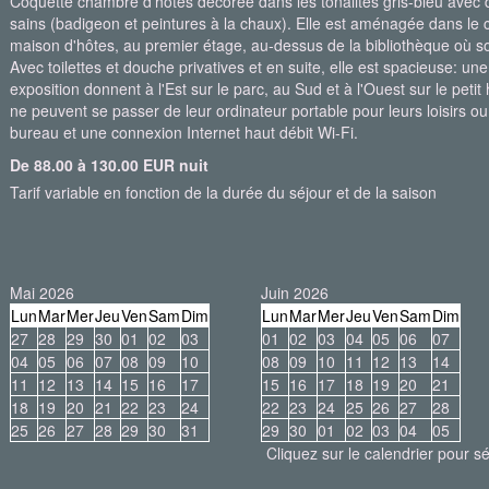
Coquette chambre d'hôtes décorée dans les tonalités gris-bleu avec d
sains (badigeon et peintures à la chaux). Elle est aménagée dans le co
maison d'hôtes, au premier étage, au-dessus de la bibliothèque où son
Avec toilettes et douche privatives et en suite, elle est spacieuse: une
exposition donnent à l'Est sur le parc, au Sud et à l'Ouest sur le peti
ne peuvent se passer de leur ordinateur portable pour leurs loisirs ou l
bureau et une connexion Internet haut débit Wi-Fi.
De 88.00 à 130.00 EUR nuit
Tarif variable en fonction de la durée du séjour et de la saison
Mai 2026
Juin 2026
Lun
Mar
Mer
Jeu
Ven
Sam
Dim
Lun
Mar
Mer
Jeu
Ven
Sam
Dim
27
28
29
30
01
02
03
01
02
03
04
05
06
07
04
05
06
07
08
09
10
08
09
10
11
12
13
14
11
12
13
14
15
16
17
15
16
17
18
19
20
21
18
19
20
21
22
23
24
22
23
24
25
26
27
28
25
26
27
28
29
30
31
29
30
01
02
03
04
05
Cliquez sur le calendrier pour sé