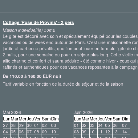
Cottage 'Rose de Provins' - 2 pers
Maison individuel(le) 50m2
Le gîte est décoré avec soin et spécialement équipé pour les couples
vacances ou de week-end autour de Paris. C'est une maisonnette ro
jardin et barbecue privatifs, que l'on peut louer en formule "gîte de c
2 nuits, pour une semaine ou pour un séjour plus long. Cette vieille 
allie charme et confort et saura séduire - été comme hiver - ceux qui pr
raffinés et authentiques pour des vacances reposantes à la campa
De 110.00 à 160.00 EUR nuit
Tarif variable en fonction de la durée du séjour et de la saison
Mai 2026
Juin 2026
Lun
Mar
Mer
Jeu
Ven
Sam
Dim
Lun
Mar
Mer
Jeu
Ven
Sam
Dim
27
28
29
30
01
02
03
01
02
03
04
05
06
07
04
05
06
07
08
09
10
08
09
10
11
12
13
14