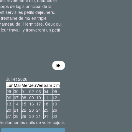
es revêtement bio, naturels et
rps de logis principal de la
t servis les petits déjeuners.
 trentaine de m2 en triple
t hameau de l'Hermitière. Ceux qui
eur travail, y trouveront un petit
Juillet 2026
Lun
Mar
Mer
Jeu
Ven
Sam
Dim
29
30
01
02
03
04
05
06
07
08
09
10
11
12
13
14
15
16
17
18
19
20
21
22
23
24
25
26
27
28
29
30
31
01
02
lectionner les nuits de votre séjour.