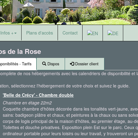
Infos +
Plans d'accès
Contact
os de la Rose
ponibilités - Tarifs
Dispos
Dossier client
complète de nos hébergements avec les calendriers de disponibilité et la
ion, sélectionnez l'hébergement de votre choix et suivez le guide.
'Belle de Crécy' - Chambre double
Chambre en étage 22m2
Coquette chambre d'hôtes décorée dans les tonalités vert-jaune, avec
sains: badigeon plâtre et chaux, et peintures à la chaux ou sans solv
corps de logis principal de la maison d'hôtes, au premier étage, au-
Toilettes et douche privatives. Exposition plein Est sur le parc. Ceux
ordinateur portable pour leurs loisirs ou leur travail, y trouveront un