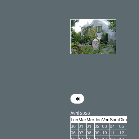
Avril 2026
Lun
Mar
Mer
Jeu
Ven
Sam
Dim
30
31
01
02
03
04
05
06
07
08
09
10
11
12