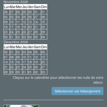
Novembre 2026
Lun
Mar
Mer
Jeu
Ven
Sam
Dim
26
27
28
29
30
31
01
02
03
04
05
06
07
08
09
10
11
12
13
14
15
16
17
18
19
20
21
22
23
24
25
26
27
28
29
30
01
02
03
04
05
06
Décembre 2026
Lun
Mar
Mer
Jeu
Ven
Sam
Dim
30
01
02
03
04
05
06
07
08
09
10
11
12
13
14
15
16
17
18
19
20
21
22
23
24
25
26
27
28
29
30
31
01
02
03
Cliquez sur le calendrier pour sélectionner les nuits de votre
séjour.