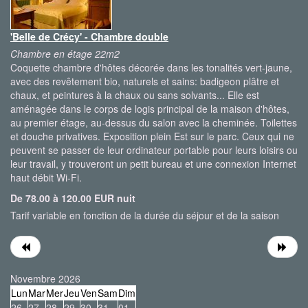
'Belle de Crécy' - Chambre double
Chambre en étage 22m2
Coquette chambre d'hôtes décorée dans les tonalités vert-jaune,
avec des revêtement bio, naturels et sains: badigeon plâtre et
chaux, et peintures à la chaux ou sans solvants... Elle est
aménagée dans le corps de logis principal de la maison d'hôtes,
au premier étage, au-dessus du salon avec la cheminée. Toilettes
et douche privatives. Exposition plein Est sur le parc. Ceux qui ne
peuvent se passer de leur ordinateur portable pour leurs loisirs ou
leur travail, y trouveront un petit bureau et une connexion Internet
haut débit Wi-Fi.
De 78.00 à 120.00 EUR nuit
Tarif variable en fonction de la durée du séjour et de la saison
Novembre 2026
Lun
Mar
Mer
Jeu
Ven
Sam
Dim
26
27
28
29
30
31
01