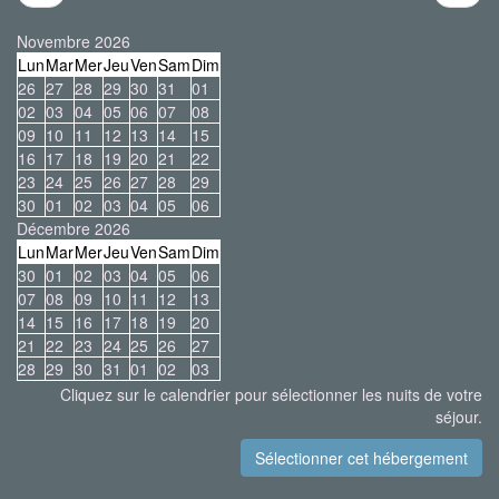
Novembre 2026
Lun
Mar
Mer
Jeu
Ven
Sam
Dim
26
27
28
29
30
31
01
02
03
04
05
06
07
08
09
10
11
12
13
14
15
16
17
18
19
20
21
22
23
24
25
26
27
28
29
30
01
02
03
04
05
06
Décembre 2026
Lun
Mar
Mer
Jeu
Ven
Sam
Dim
30
01
02
03
04
05
06
07
08
09
10
11
12
13
14
15
16
17
18
19
20
21
22
23
24
25
26
27
28
29
30
31
01
02
03
Cliquez sur le calendrier pour sélectionner les nuits de votre
séjour.