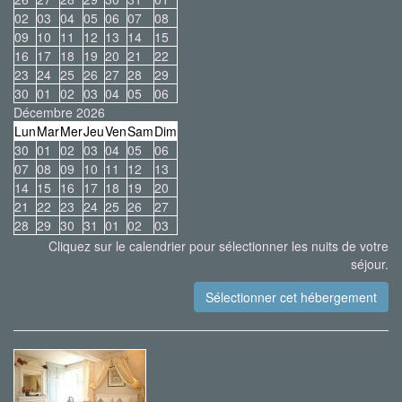
02
03
04
05
06
07
08
09
10
11
12
13
14
15
16
17
18
19
20
21
22
23
24
25
26
27
28
29
30
01
02
03
04
05
06
Décembre 2026
Lun
Mar
Mer
Jeu
Ven
Sam
Dim
30
01
02
03
04
05
06
07
08
09
10
11
12
13
14
15
16
17
18
19
20
21
22
23
24
25
26
27
28
29
30
31
01
02
03
Cliquez sur le calendrier pour sélectionner les nuits de votre
séjour.