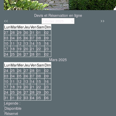
Devis et Réservation en ligne
<<
>>
Lun
Mar
Mer
Jeu
Ven
Sam
Dim
27
28
29
30
31
01
02
03
04
05
06
07
08
09
10
11
12
13
14
15
16
17
18
19
20
21
22
23
24
25
26
27
28
01
02
Mars 2025
Lun
Mar
Mer
Jeu
Ven
Sam
Dim
24
25
26
27
28
01
02
03
04
05
06
07
08
09
10
11
12
13
14
15
16
17
18
19
20
21
22
23
24
25
26
27
28
29
30
31
01
02
03
04
05
06
Légende :
Disponible
Réservé