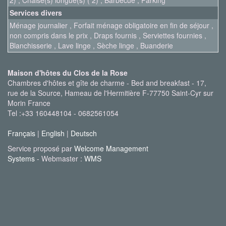
2) , Chaise(s) longue(s) ( 2) , Barbecue , Parking
Services divers
Ménage journalier , Forfait ménage obligatoire en fin de séjour ,
non compris dans le prix , Draps fournis , Serviettes fournies ,
Blanchisserie , Lave linge , Sèche linge , Buanderie
Maison d'hôtes du Clos de la Rose
Chambres d'hôtes et gîte de charme - Bed and breakfast - 17,
rue de la Source, Hameau de l'Hermitière F-77750 Saint-Cyr sur
Morin France
Tel :+33 160448104 - 0682561054
Français
|
English
|
Deutsch
Service proposé par
Welcome Management
Systems
- Webmaster :
WMS